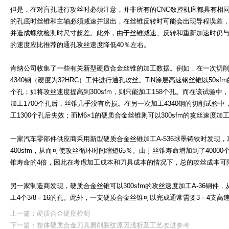
但是，在对盲孔进行攻丝时必须注意，并非所有的CNC数控机床都具有相
的孔底时丝锥和主轴必须减速并退出，在丝锥反转时可能会出现导程误差
并造成螺纹检测时尺寸超差。此外，由于丝锥减速、反转和重新加速时仍
的速度应比推荐的通孔攻丝速度降低40％左右。
肯纳公司收集了一些有关新型硬质合金丝锥的加工数据。例如，在一次切削试验
4340钢（硬度为32HRC）工件进行通孔攻丝。TiN涂层高速钢丝锥以50sf
个孔；如将攻丝速度提高到300sfm，则只能加工158个孔。而在该试验中，
加工1700个孔后，丝锥几乎没有磨损。在另一次加工4340钢的切削试验中
工1300个孔后失效；而M6×1的硬质合金丝锥则可以300sfm的攻丝速度加工
一家汽车零部件供应商采用新型硬质合金丝锥加工A-536球墨铸铁时发现，攻
400sfm，从而可使攻丝循环时间缩短65％。由于丝锥寿命增加到了4000
锥寿命的4倍，因此在考虑加工成本和刀具成本的情况下，总的攻丝成本可
另一家制造商发现，硬质合金丝锥可以300sfm的攻丝速度加工A-36钢件
工4个3/8－16的孔。此外，一支硬质合金丝锥可以完成通常需要3－4支
上一篇：
硬质合金硬度检测
下一篇：
整体硬质合金刀具磨削裂纹原因浅析及工艺改进参考