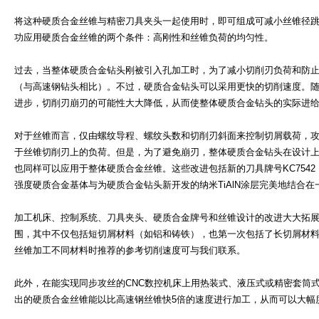
将这种硬质合金丝锥与精密刀具夹头一起使用时，即可组成可减小丝锥径
功应用硬质合金丝锥的两个条件：高刚性和丝锥负荷的均匀性。
过去，当整体硬质合金钻头刚被引入孔加工时，为了减小切削刃负荷和防
（与高速钢钻头相比）。不过，硬质合金钻头可以采用更快的切削速度。
进步，切削刃崩刃的可能性大大降低，从而使整体硬质合金钻头的实际进
对于丝锥而言，仅由螺纹导程、螺纹头数和切削刃斜面来控制切屑载荷，
于丝锥切削刃上的负荷。但是，为了避免崩刃，整体硬质合金钻头在设计
也同样可以应用于整体硬质合金丝锥。这些改进包括新的刀具牌号KC754
强度硬质合金基体与为硬质合金钻头新开发的纳米TiAlN涂层完美地结合
加工机床、控制系统、刀具夹头、硬质合金牌号和丝锥设计的改进大大拓
围，其中不仅包括短切屑材料（如铝和铸铁），也第一次包括了长切屑材
丝锥加工不同材料时推荐的参考切削速度可与我们联系。
此外，在能实现同步攻丝的CNC数控机床上用热装式、液压式或精密套筒式
出的硬质合金丝锥能以比高速钢丝锥快5倍的速度进行加工，从而可以大幅