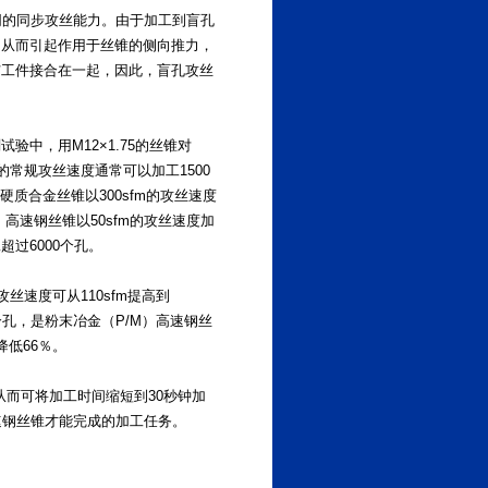
同的同步攻丝能力。由于加工到盲孔
，从而引起作用于丝锥的侧向推力，
与工件接合在一起，因此，盲孔攻丝
中，用M12×1.75的丝锥对
m的常规攻丝速度通常可以加工1500
硬质合金丝锥以300sfm的攻丝速度
，高速钢丝锥以50sfm的攻丝速度加
超过6000个孔。
丝速度可从110sfm提高到
0个孔，是粉末冶金（P/M）高速钢丝
降低66％。
，从而可将加工时间缩短到30秒钟加
高速钢丝锥才能完成的加工任务。