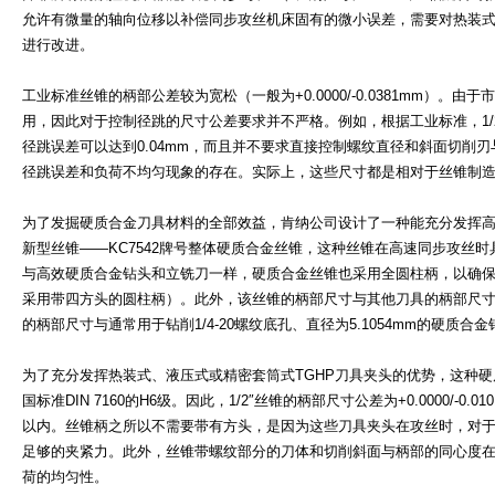
允许有微量的轴向位移以补偿同步攻丝机床固有的微小误差，需要对热装式
进行改进。
工业标准丝锥的柄部公差较为宽松（一般为+0.0000/-0.0381mm）。
用，因此对于控制径跳的尺寸公差要求并不严格。例如，根据工业标准，1/
径跳误差可以达到0.04mm，而且并不要求直接控制螺纹直径和斜面切削
径跳误差和负荷不均匀现象的存在。实际上，这些尺寸都是相对于丝锥制
为了发掘硬质合金刀具材料的全部效益，肯纳公司设计了一种能充分发挥
新型丝锥——KC7542牌号整体硬质合金丝锥，这种丝锥在高速同步攻丝
与高效硬质合金钻头和立铣刀一样，硬质合金丝锥也采用全圆柱柄，以确
采用带四方头的圆柱柄）。此外，该丝锥的柄部尺寸与其他刀具的柄部尺寸相同
的柄部尺寸与通常用于钻削1/4-20螺纹底孔、直径为5.1054mm的硬质
为了充分发挥热装式、液压式或精密套筒式TGHP刀具夹头的优势，这种
国标准DIN 7160的H6级。因此，1/2″丝锥的柄部尺寸公差为+0.0000/-0.0
以内。丝锥柄之所以不需要带有方头，是因为这些刀具夹头在攻丝时，对
足够的夹紧力。此外，丝锥带螺纹部分的刀体和切削斜面与柄部的同心度在
荷的均匀性。