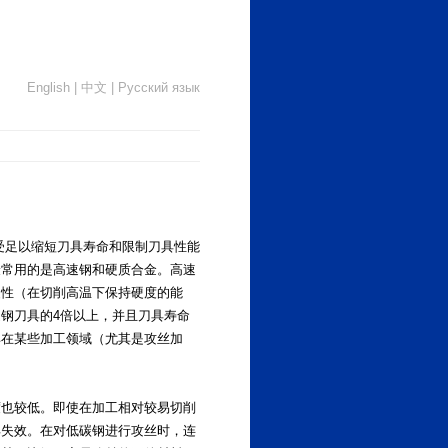
English
|
中文
|
Русский язык
受足以缩短刀具寿命和限制刀具性能
最常用的是高速钢和硬质合金。高速
硬性（在切削高温下保持硬度的能
钢刀具的4倍以上，并且刀具寿命
其在某些加工领域（尤其是攻丝加
度也较低。即使在加工相对较易切削
具失效。在对低碳钢进行攻丝时，连