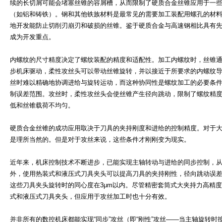
续的长切屑可能会堵塞丝锥的容屑槽，从而限制了硬质合金丝锥应用于一
（如铝和铸铁）。钢和其他铁族材料是最常见的需要加工装配用螺孔的材
地开发能防止切削刃崩刃和破损的丝锥。鉴于硬质合金与高速钢相比具有
成为开发重点。
内螺纹的尺寸精度决定了螺纹装配的精度和适配性。加工内螺纹时，丝锥
步机床驱动，柔性攻丝头可以带动丝锥旋转，并以接近于所要求的内螺纹
丝时难以精确地协调进给与旋转运动，而这种协同性是螺纹加工的必要条
制误差范围。攻丝时，柔性攻丝头会使丝锥产生径向跳动，限制了螺纹精
低和丝锥载荷不均匀。
硬质合金丝锥的成功应用取决于刀具的夹持刚度和进给的控制精度。对于
是理所当然的。但是对于攻丝来说，这些条件才刚刚变为现实。
近年来，机床控制技术不断进步，已能实现主轴转动与进给的同步控制，
外，使用热装式和液压式刀具夹头可以提高刀具的夹持刚性，径向跳动误
这些刀具夹头旋转时的同心度在3μm以内。尽管精密套筒式大夹持力高精度
式和液压式刀具夹头，但应用于攻丝加工时也十分有效。
并非所有的数控机床都能实现“同步”攻丝（即“刚性”攻丝——当主轴旋转