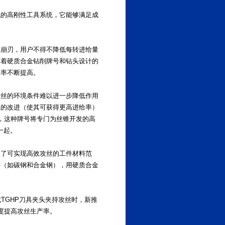
跳的高刚性工具系统，它能够满足成
止崩刃，用户不得不降低每转进给量
随着硬质合金钻削牌号和钻头设计的
给率不断提高。
攻丝的环境条件难以进一步降低作用
上的改进（使其可获得更高进给率）
2，这种牌号将专门为丝锥开发的高
在一起。
展了可实现高效攻丝的工件材料范
料（如碳钢和合金钢），用硬质合金
TGHP刀具夹头夹持攻丝时，新推
度提高攻丝生产率。