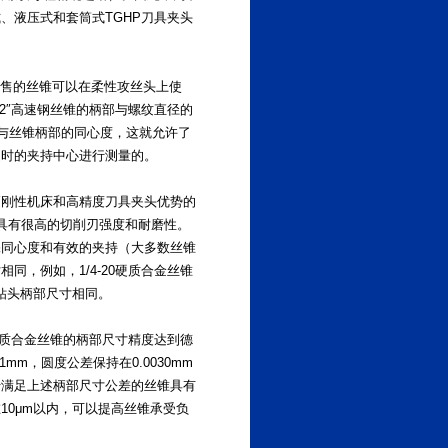
、液压式和套筒式TGHP刀具夹头
由于市售的丝锥可以在柔性攻丝头上使
2″高速钢丝锥的柄部与螺纹直径的
刃与丝锥柄部的同心度，这就允许了
造时的夹持中心进行测量的。
高刚性机床和高精度刀具夹头优势的
时具有很高的切削刃强度和耐磨性。
保同心度和有效的夹持（大多数丝锥
，例如，1/4-20硬质合金丝锥
合金钻头柄部尺寸相同。
硬质合金丝锥的柄部尺寸精度达到德
101mm，圆度公差保持在0.0030mm
于满足上述柄部尺寸公差的丝锥具有
10μm以内，可以提高丝锥承受负