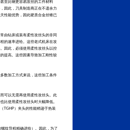
些甚至比钢更容易攻丝的工件材料
料，因此，刀具制造商正在不遗余力
先天性能优势，因此硬质合金丝锥已
通常由钻床或装有柔性攻丝头的非同
导程的速率进给。这些老式机床在攻
件。因此，必须使用柔性攻丝头以控
度的提高。这些因素导致加工刚性较
大多数加工方式来说，这些加工条件
从而可以无需再使用柔性攻丝头。此
差也比使用柔性攻丝头时大幅降低。
（TGHP）夹头的性能稍逊于热装
时按螺纹导程精确进给）。因此，为了